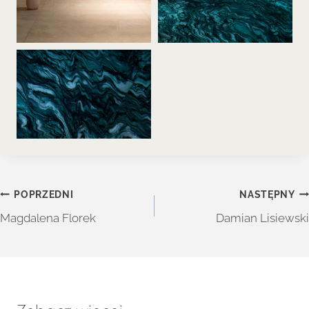
Nawigacja
POPRZEDNI
NASTĘPNY
wpisu
Magdalena Florek
Damian Lisiewski